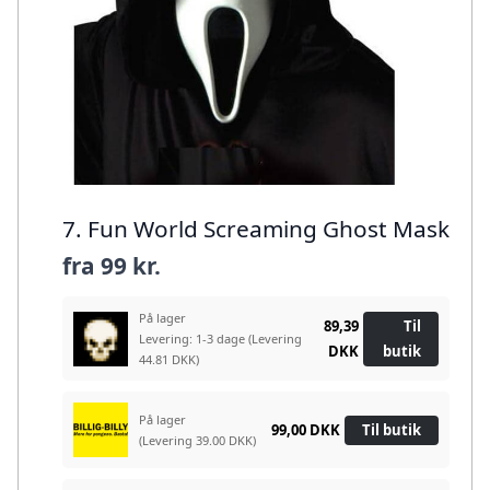
7. Fun World Screaming Ghost Mask
fra
99 kr.
På lager
89,39
Til
Levering: 1-3 dage
(Levering
DKK
butik
44.81 DKK)
På lager
99,00 DKK
Til butik
(Levering 39.00 DKK)