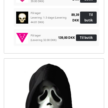
39.00 DKK)
På lager
89,39
Til
Levering: 1-3 dage
(Levering
DKK
butik
44.81 DKK)
På lager
139,00 DKK
Til butik
(Levering 32.00 DKK)