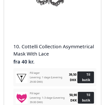
10. Cottelli Collection Asymmetrical
Mask With Lace
fra
40 kr.
På lager
39,50
Til
Levering: 1 dage
(Levering
DKK
butik
29.00 DKK)
På lager
50,90
Til
Levering: 1-3 dage
(Levering
DKK
butik
39.00 DKK)