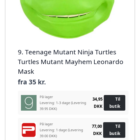
9. Teenage Mutant Ninja Turtles
Turtles Mutant Mayhem Leonardo
Mask
fra
35 kr.
På lager
34,95
Til
Levering: 1-3 dage
(Levering
DKK
butik
39.95 DKK)
På lager
77,00
Til
Levering: 1 dage
(Levering
DKK
butik
39.00 DKK)