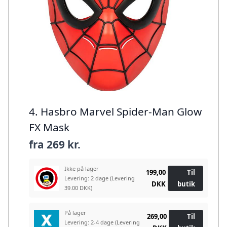
4. Hasbro Marvel Spider-Man Glow
FX Mask
fra
269 kr.
Ikke på lager
199,00
Til
Levering: 2 dage
(Levering
DKK
butik
39.00 DKK)
På lager
269,00
Til
Levering: 2-4 dage
(Levering