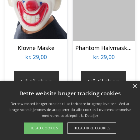
Klovne Maske
Phantom Halvmaske Hvid
kr.
29,00
kr.
29,00
Gå til shop
Gå til shop
×
Dette website bruger tracking cookies
Dette websted bruger cookies til at forbedre brugeroplevelsen. Ved at
bruge vores hjemmeside accepterer du alle cookies i overensstemmelse
med vores cookiepolitik.
Detaljer
TILLAD COOKIES
TILLAD IKKE COOKIES