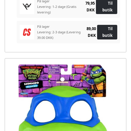
På lager
79,95
Til
Levering: 1-2 dage
(Gratis
DKK
butik
levering)
På lager
89,00
Til
Levering: 2-3 dage
(Levering
DKK
butik
39.00 DKK)