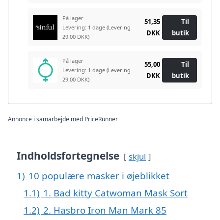
På lager
51,35
Til
Levering: 1 dage
(Levering
DKK
butik
29.00 DKK)
På lager
55,00
Til
Levering: 1 dage
(Levering
DKK
butik
29.00 DKK)
Annonce i samarbejde med PriceRunner
Indholdsfortegnelse
skjul
1)
10 populære masker i øjeblikket
1.1)
1. Bad kitty Catwoman Mask Sort
1.2)
2. Hasbro Iron Man Mark 85