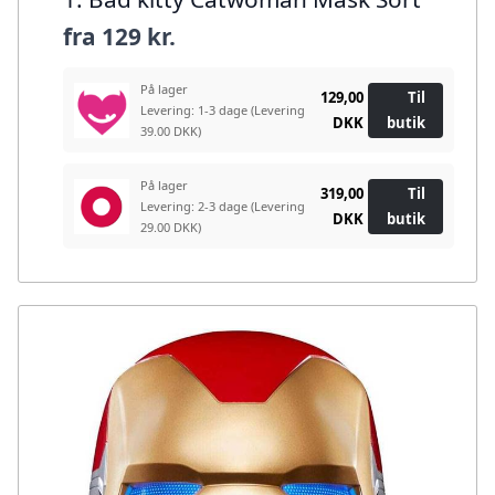
fra
129 kr.
På lager
129,00
Til
Levering: 1-3 dage
(Levering
DKK
butik
39.00 DKK)
På lager
319,00
Til
Levering: 2-3 dage
(Levering
DKK
butik
29.00 DKK)