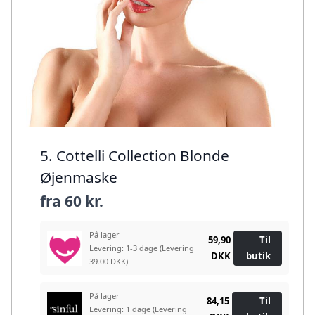
5. Cottelli Collection Blonde
Øjenmaske
fra
60 kr.
På lager
59,90
Til
Levering: 1-3 dage
(Levering
DKK
butik
39.00 DKK)
På lager
84,15
Til
Levering: 1 dage
(Levering