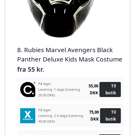
8. Rubies Marvel Avengers Black
Panther Deluxe Kids Mask Costume
fra
55 kr.
På lager
55,00
Til
Levering: 1 dage
(Levering
DKK
butik
39.00 DKK)
På lager
75,00
Til
Levering: 2-4 dage
(Levering
DKK
butik
49.00 DKK)