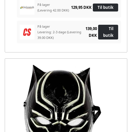
På lager
129,95 DKK
Til butik
(Levering 42.00 DKK)
På lager
139,00
Til
Levering: 2-3 dage
(Levering
DKK
butik
39.00 DKK)