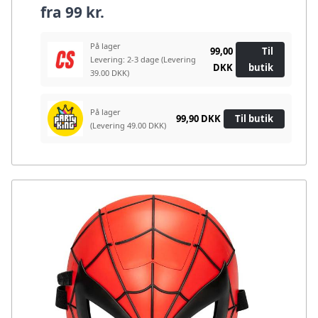
fra
99 kr.
På lager
99,00
Til
Levering: 2-3 dage
(Levering
DKK
butik
39.00 DKK)
På lager
99,90 DKK
Til butik
(Levering 49.00 DKK)