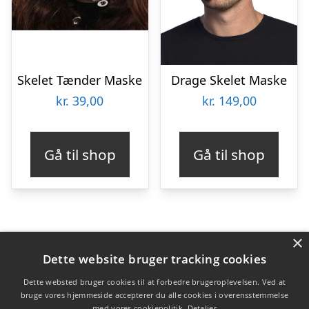
Skelet Tænder Maske
Drage Skelet Maske
kr.
39,00
kr.
149,00
Gå til shop
Gå til shop
×
Varekategorier
Dette website bruger tracking cookies
Produkter
Dette websted bruger cookies til at forbedre brugeroplevelsen. Ved at
bruge vores hjemmeside accepterer du alle cookies i overensstemmelse
med vores cookiepolitik.
Detaljer