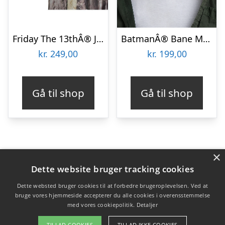
Friday The 13thÂ® Jason Voorhees Machete & Maske
BatmanÂ® Bane Maske
kr.
249,00
kr.
199,00
Gå til shop
Gå til shop
×
Varekategorier
Dette website bruger tracking cookies
Produkter
Dette websted bruger cookies til at forbedre brugeroplevelsen. Ved at
bruge vores hjemmeside accepterer du alle cookies i overensstemmelse
med vores cookiepolitik.
Detaljer
Copyright 2026 - Pilanto Aps
TILLAD COOKIES
TILLAD IKKE COOKIES